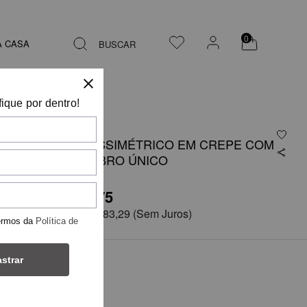
0
A CASA
BUSCAR
fique por dentro!
VESTIDO ASSIMÉTRICO EM CREPE COM
DRAPE OMBRO ÚNICO
R$ 3.499,75
em
6x de
R$ 583,29
(Sem Juros)
ermos da
Política de
strar
COR