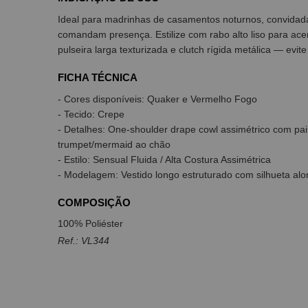
Ideal para madrinhas de casamentos noturnos, convidada
comandam presença. Estilize com rabo alto liso para acen
pulseira larga texturizada e clutch rígida metálica — evi
FICHA TÉCNICA
- Cores disponíveis: Quaker e Vermelho Fogo
- Tecido: Crepe
- Detalhes: One-shoulder drape cowl assimétrico com pain
trumpet/mermaid ao chão
- Estilo: Sensual Fluida / Alta Costura Assimétrica
- Modelagem: Vestido longo estruturado com silhueta al
COMPOSIÇÃO
100% Poliéster
Ref.: VL344