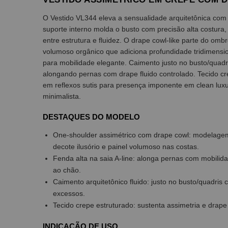
O Vestido VL344 eleva a sensualidade arquitetônica com
suporte interno molda o busto com precisão alta costura, 
entre estrutura e fluidez. O drape cowl-like parte do om
volumoso orgânico que adiciona profundidade tridimension
para mobilidade elegante. Caimento justo no busto/quadri
alongando pernas com drape fluido controlado. Tecido c
em reflexos sutis para presença imponente em clean luxu
minimalista.
DESTAQUES DO MODELO
One-shoulder assimétrico com drape cowl: modelagem 
decote ilusório e painel volumoso nas costas.
Fenda alta na saia A-line: alonga pernas com mobilida
ao chão.
Caimento arquitetônico fluido: justo no busto/quadris
excessos.
Tecido crepe estruturado: sustenta assimetria e drape
INDICAÇÃO DE USO