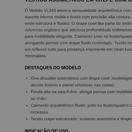
O Vestido VL344 eleva a sensualidade arquitetônica com
suporte interno molda o busto com precisão alta costura, 
entre estrutura e fluidez. O drape cowl-like parte do om
volumoso orgânico que adiciona profundidade tridimension
para mobilidade elegante. Caimento justo no busto/quadri
alongando pernas com drape fluido controlado. Tecido c
em reflexos sutis para presença imponente em clean luxu
minimalista.
DESTAQUES DO MODELO
One-shoulder assimétrico com drape cowl: modelagem 
decote ilusório e painel volumoso nas costas.
Fenda alta na saia A-line: alonga pernas com mobilida
ao chão.
Caimento arquitetônico fluido: justo no busto/quadris
excessos.
Tecido crepe estruturado: sustenta assimetria e drape
INDICAÇÃO DE USO