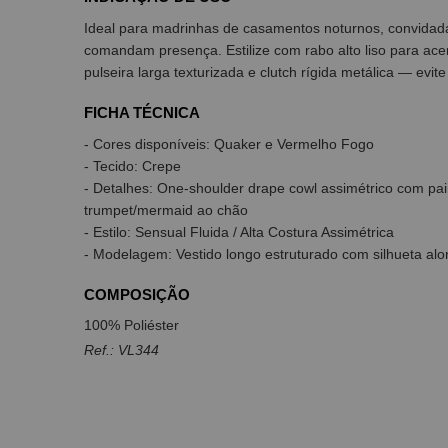
Ideal para madrinhas de casamentos noturnos, convidada
comandam presença. Estilize com rabo alto liso para acen
pulseira larga texturizada e clutch rígida metálica — evi
FICHA TÉCNICA
- Cores disponíveis: Quaker e Vermelho Fogo
- Tecido: Crepe
- Detalhes: One-shoulder drape cowl assimétrico com pain
trumpet/mermaid ao chão
- Estilo: Sensual Fluida / Alta Costura Assimétrica
- Modelagem: Vestido longo estruturado com silhueta al
COMPOSIÇÃO
100% Poliéster
Ref.: VL344