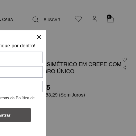
0
A CASA
BUSCAR
fique por dentro!
VESTIDO ASSIMÉTRICO EM CREPE COM
DRAPE OMBRO ÚNICO
R$ 3.499,75
em
6x de
R$ 583,29
(Sem Juros)
ermos da
Política de
strar
COR