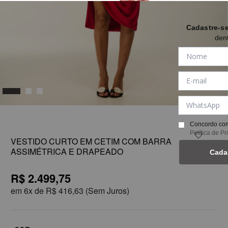
Cadastre-s
den
1
Concordo com
Política de P
VESTIDO CURTO EM CETIM COM BARRA
ASSIMÉTRICA E DRAPEADO
Cada
R$ 2.499,75
em
6x de
R$ 416,63
(Sem Juros)