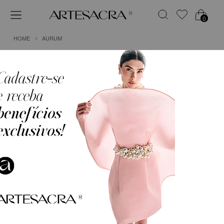
0
HOME
AURUM