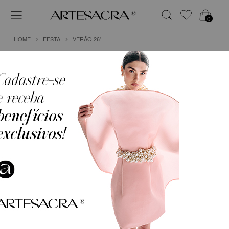
0
HOME
FESTA
VERÃO 26'