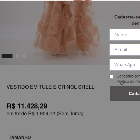
Cadastre-s
den
1
Concordo com
Política de P
VESTIDO EM TULE E CRINOL SHELL
Cada
R$ 11.428,29
em
6x de
R$ 1.904,72
(Sem Juros)
TAMANHO