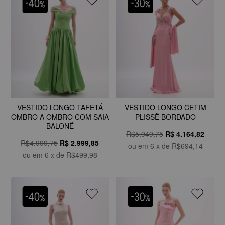
VESTIDO LONGO TAFETÁ
VESTIDO LONGO CETIM
OMBRO A OMBRO COM SAIA
PLISSÊ BORDADO
BALONÊ
R$5.949,75
R$
4.164,82
R$4.999,75
R$
2.999,85
ou em
6
x de
R$694,14
ou em
6
x de
R$499,98