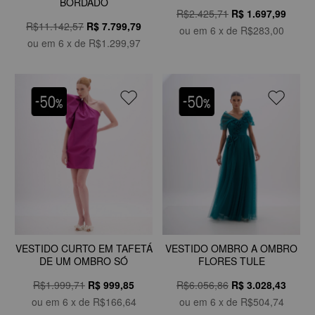
BORDADO
R$2.425,71
R$
1.697,99
R$11.142,57
R$
7.799,79
ou em
6
x de
R$283,00
ou em
6
x de
R$1.299,97
VESTIDO CURTO EM TAFETÁ
VESTIDO OMBRO A OMBRO
DE UM OMBRO SÓ
FLORES TULE
R$1.999,71
R$
999,85
R$6.056,86
R$
3.028,43
ou em
6
x de
R$166,64
ou em
6
x de
R$504,74