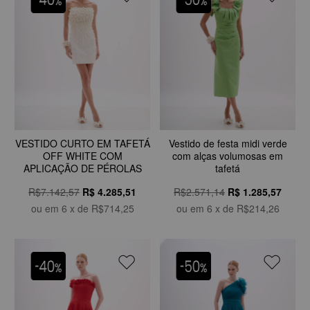
VESTIDO CURTO EM TAFETÁ
Vestido de festa midi verde
OFF WHITE COM
com alças volumosas em
APLICAÇÃO DE PÉROLAS
tafetá
R$7.142,57
R$
4.285,51
R$2.571,14
R$
1.285,57
ou em
6
x de
R$714,25
ou em
6
x de
R$214,26