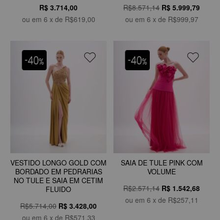
R$ 3.714,00
R$8.571,14
R$
5.999,79
ou em
6
x de
R$619,00
ou em
6
x de
R$999,97
VESTIDO LONGO GOLD COM
SAIA DE TULE PINK COM
BORDADO EM PEDRARIAS
VOLUME
NO TULE E SAIA EM CETIM
R$2.571,14
R$
1.542,68
FLUIDO
ou em
6
x de
R$257,11
R$5.714,00
R$
3.428,00
ou em
6
x de
R$571,33