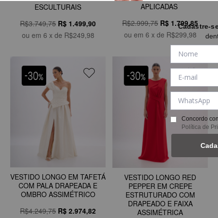
APLICADAS
ESCULTURAIS
R$2.999,75
R$
1.799,85
R$3.749,75
R$
1.499,90
Cadastre-s
ou em
6
x de
R$299,98
ou em
6
x de
R$249,98
den
Concordo com
Política de P
Cada
VESTIDO LONGO EM TAFETÁ
VESTIDO LONGO RED
COM PALA DRAPEADA E
PEPPER EM CREPE
OMBRO ASSIMÉTRICO
ESTRUTURADO COM
DRAPEADO E FAIXA
R$4.249,75
R$
2.974,82
ASSIMÉTRICA