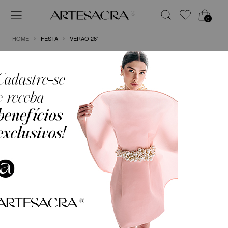
0
HOME
FESTA
VERÃO 26'
FILTRO
ORDENAR POR
VESTIDO MIDI EM TAFETÁ
VESTIDO CURTO DE FESTA
RAYON COM FLORES
EM TAFETÁ COM BABADOS