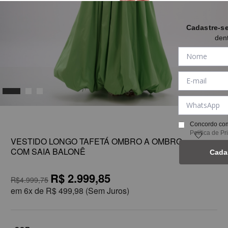
Cadastre-s
den
1
Concordo com
Política de P
VESTIDO LONGO TAFETÁ OMBRO A OMBRO
COM SAIA BALONÊ
Cada
R$ 2.999,85
R$4.999,75
em
6x de
R$ 499,98
(Sem Juros)