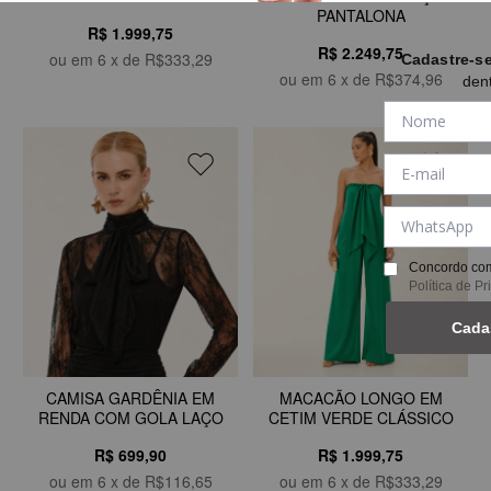
PANTALONA
R$ 1.999,75
R$ 2.249,75
ou em
6
x de
R$333,29
Cadastre-s
ou em
6
x de
R$374,96
den
Concordo com
Política de P
Cada
CAMISA GARDÊNIA EM
MACACÃO LONGO EM
RENDA COM GOLA LAÇO
CETIM VERDE CLÁSSICO
R$ 699,90
R$ 1.999,75
ou em
6
x de
R$116,65
ou em
6
x de
R$333,29