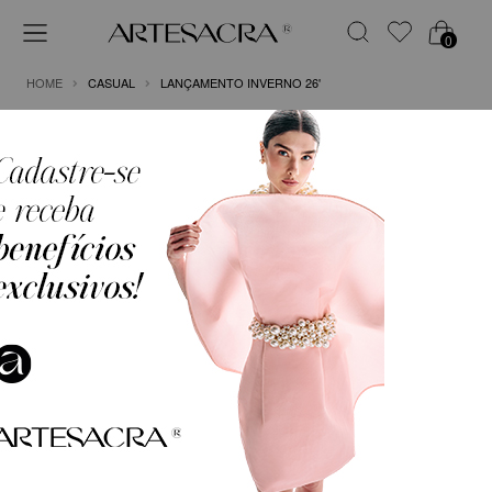
0
HOME
CASUAL
LANÇAMENTO INVERNO 26'
FILTRO
ORDENAR POR
VESTIDO CURTO EM CREPE
CONJUNTO EM CREPE COM
COM BROCHE ORNAMENTAL
BLUSA CAPA E CALÇA