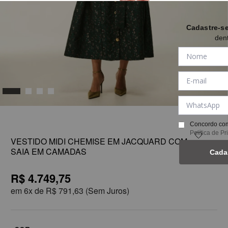
Cadastre-s
den
1
Concordo com
Política de P
VESTIDO MIDI CHEMISE EM JACQUARD COM
SAIA EM CAMADAS
Cada
R$ 4.749,75
em
6x de
R$ 791,63
(Sem Juros)