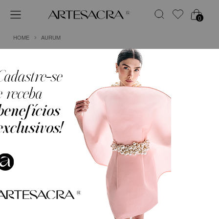
0
HOME
AURUM