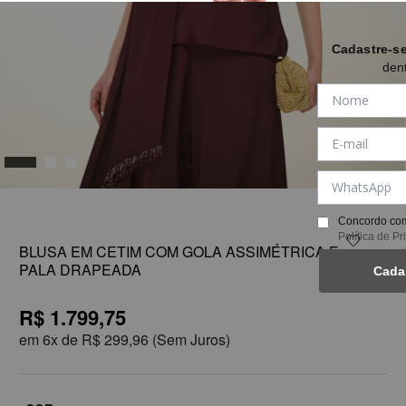
Cadastre-s
den
1
Concordo com
Política de P
BLUSA EM CETIM COM GOLA ASSIMÉTRICA E
PALA DRAPEADA
Cada
R$ 1.799,75
em
6x de
R$ 299,96
(Sem Juros)