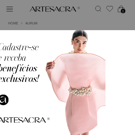
0
HOME
AURUM