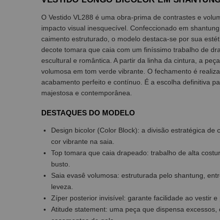
O Vestido VL288 é uma obra-prima de contrastes e volu
impacto visual inesquecível. Confeccionado em shantung,
caimento estruturado, o modelo destaca-se por sua estéti
decote tomara que caia com um finíssimo trabalho de 
escultural e romântica. A partir da linha da cintura, a 
volumosa em tom verde vibrante. O fechamento é realizad
acabamento perfeito e contínuo. É a escolha definitiva 
majestosa e contemporânea.
DESTAQUES DO MODELO
Design bicolor (Color Block): a divisão estratégica de
cor vibrante na saia.
Top tomara que caia drapeado: trabalho de alta costura
busto.
Saia evasê volumosa: estruturada pelo shantung, en
leveza.
Zíper posterior invisível: garante facilidade ao vestir
Atitude statement: uma peça que dispensa excessos,