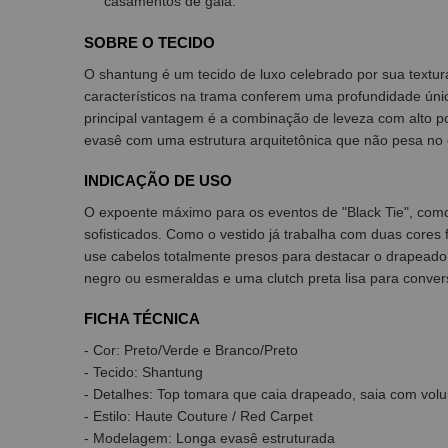
casamentos de gala.
SOBRE O TECIDO
O shantung é um tecido de luxo celebrado por sua textura
característicos na trama conferem uma profundidade úni
principal vantagem é a combinação de leveza com alto 
evasê com uma estrutura arquitetônica que não pesa no 
INDICAÇÃO DE USO
O expoente máximo para os eventos de "Black Tie", com
sofisticados. Como o vestido já trabalha com duas cores f
use cabelos totalmente presos para destacar o drapeado 
negro ou esmeraldas e uma clutch preta lisa para convers
FICHA TÉCNICA
- Cor: Preto/Verde e Branco/Preto
- Tecido: Shantung
- Detalhes: Top tomara que caia drapeado, saia com volume
- Estilo: Haute Couture / Red Carpet
- Modelagem: Longa evasê estruturada