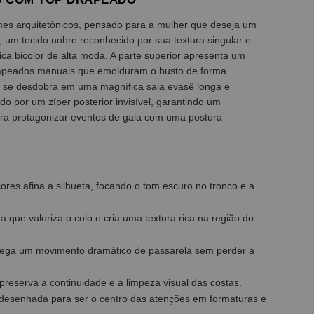
mes arquitetônicos, pensado para a mulher que deseja um
 um tecido nobre reconhecido por sua textura singular e
ca bicolor de alta moda. A parte superior apresenta um
drapeados manuais que emolduram o busto de forma
peça se desdobra em uma magnífica saia evasê longa e
o por um zíper posterior invisível, garantindo um
para protagonizar eventos de gala com uma postura
 cores afina a silhueta, focando o tom escuro no tronco e a
 que valoriza o colo e cria uma textura rica na região do
trega um movimento dramático de passarela sem perder a
 e preserva a continuidade e a limpeza visual das costas.
 desenhada para ser o centro das atenções em formaturas e