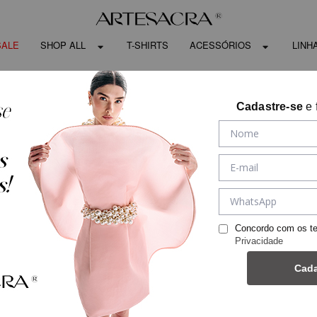
SALE
SHOP ALL
T-SHIRTS
ACESSÓRIOS
LINH
Cadastre-se
e 
Concordo com os t
Privacidade
Cada