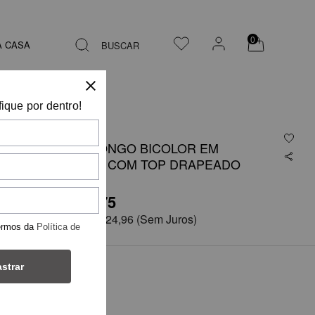
0
A CASA
BUSCAR
fique por dentro!
VESTIDO LONGO BICOLOR EM
SHANTUNG COM TOP DRAPEADO
R$ 3.749,75
em
6x de
R$ 624,96
(Sem Juros)
ermos da
Política de
strar
COR