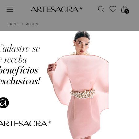
0
HOME
AURUM