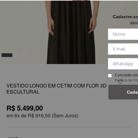
Cadastre-s
den
1
Concordo com
Política de P
VESTIDO LONGO EM CETIM COM FLOR 3D
ESCULTURAL
Cada
R$ 5.499,00
em
6x de
R$ 916,50
(Sem Juros)