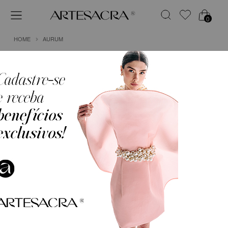
0
HOME
AURUM