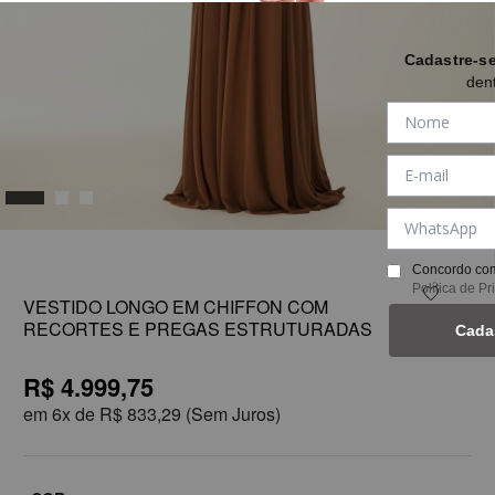
Cadastre-s
den
1
Concordo com
Política de P
VESTIDO LONGO EM CHIFFON COM
RECORTES E PREGAS ESTRUTURADAS
Cada
R$ 4.999,75
em
6x de
R$ 833,29
(Sem Juros)