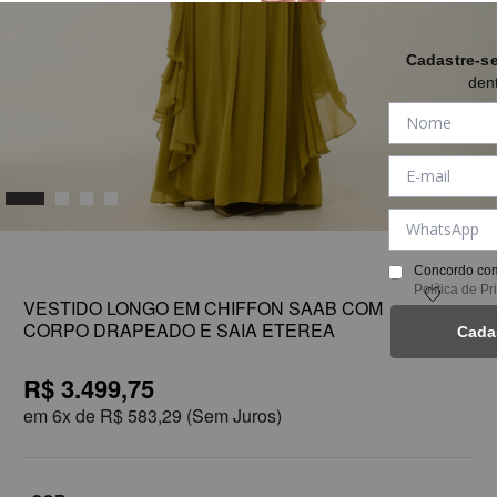
Cadastre-s
den
1
Concordo com
Política de P
VESTIDO LONGO EM CHIFFON SAAB COM
CORPO DRAPEADO E SAIA ETEREA
Cada
R$ 3.499,75
em
6x de
R$ 583,29
(Sem Juros)