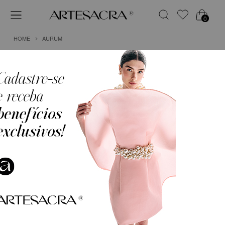
0
HOME
AURUM