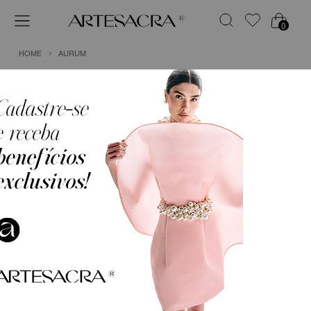
0
HOME
AURUM
1
VESTIDO LONGO EM CREPE DE MALHA COM
FLOR NO OMBRO
R$ 3.749,75
em
6x de
R$ 624,96
(Sem Juros)
COR