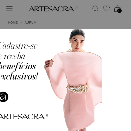
0
HOME
AURUM