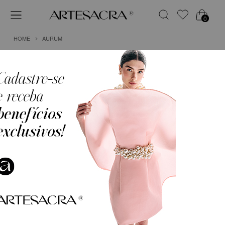
0
HOME
AURUM