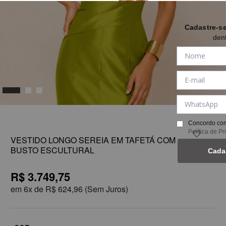
Cadastre-s
den
1
Concordo com
Política de P
VESTIDO LONGO SEREIA EM TAFETÁ COM
BUSTO ESCULTURAL
Cada
R$ 3.749,75
em
6x de
R$ 624,96
(Sem Juros)