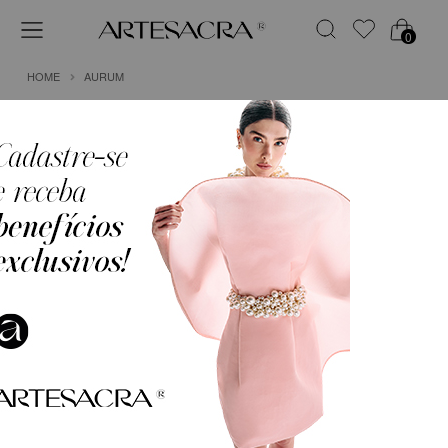
0
HOME
AURUM