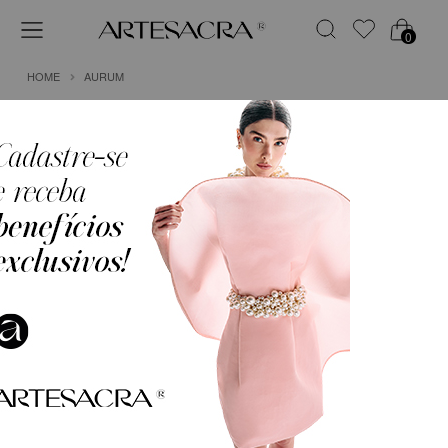
0
HOME
AURUM