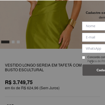
Cadastre-s
den
1
Concordo com
Política de P
VESTIDO LONGO SEREIA EM TAFETÁ COM
BUSTO ESCULTURAL
Cada
R$ 3.749,75
em
6x de
R$ 624,96
(Sem Juros)