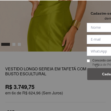
Cadastre-s
den
1
Concordo com
Política de P
VESTIDO LONGO SEREIA EM TAFETÁ COM
BUSTO ESCULTURAL
Cada
R$ 3.749,75
em
6x de
R$ 624,96
(Sem Juros)