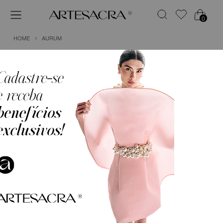
0
HOME
AURUM