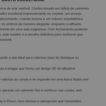
orma de arte vestível. Confeccionado em tafetá de caimento
alho escultural impressionante no corpete: um arranjo
abrochando, criando textura e um volume arquitetônico
e os ombros de maneira elegante, enquanto a silhueta
samente em uma saia majestosa. Com fechamento posterior
ua, este modelo é a escolha definitiva para mulheres que
ponente.
ando a tela ideal para valorizar joias de destaque ou
bras e pregas que forma um design 3D de altíssima
ue valoriza as curvas e se expande em uma barra fluida com
er garante um caimento liso e contínuo nas costas, sem
Bay e Choco, tons densos e atemporais que transmitem