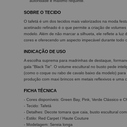
autoridade e máximo requinte.
SOBRE O TECIDO
O tafetá é um dos tecidos mais valorizados na moda festa
acetinado refinado é o que permite a criação de volumes 
modelo. Além de não marcar a silhueta, ele reflete a luz
cores e oferecendo um aspecto impecável durante todo o
INDICAÇÃO DE USO
A escolha suprema para madrinhas de destaque, forman
gala "Black Tie". O volume escultural no busto pede intel
(como o coque ou rabo de cavalo baixo da modelo) para de
produção com maxi brincos em metais reflexivos e uma clu
FICHA TÉCNICA
- Cores disponíveis: Green Bay, Pink, Verde Clássico e 
- Tecido: Tafetá
- Detalhes: Decote tomara que caia, busto escultural com
- Estilo: Red Carpet / Haute Couture
- Modelagem: Sereia longa