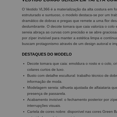
O Vestido VL366 é a materialização da alta costura em f
estruturado e suntuoso, o modelo destaca-se por um trab
dramático de dobras e pregas que remete a uma flor des
deslumbrante. O decote tomara que caia valoriza o colo 
sereia abraça as curvas com precisão e se abre gracio
por zíper invisível para manter a estética limpa e contín
buscam protagonismo através de um design autoral e im
DESTAQUES DO MODELO
Decote tomara que caia: emoldura o rosto e o colo, cri
colares curtos de luxo.
Busto com detalhe escultural: trabalho técnico de do
informação de moda.
Modelagem sereia: silhueta ajustada de alfaiataria q
presença de passarela.
Acabamento invisível: o fechamento posterior por zíp
interrupções visuais.
Cartela de cores nobre: disponível nas cores Green 