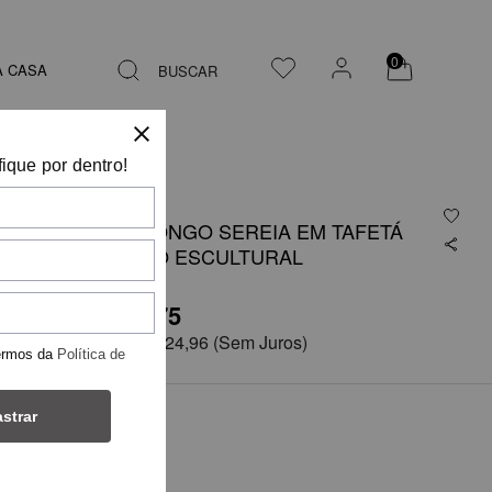
0
A CASA
BUSCAR
fique por dentro!
VESTIDO LONGO SEREIA EM TAFETÁ
COM BUSTO ESCULTURAL
R$ 3.749,75
em
6x de
R$ 624,96
(Sem Juros)
ermos da
Política de
strar
COR