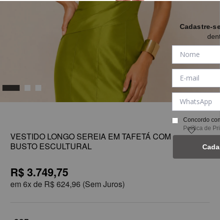
Cadastre-s
den
1
Concordo com
Política de P
VESTIDO LONGO SEREIA EM TAFETÁ COM
BUSTO ESCULTURAL
Cada
R$ 3.749,75
em
6x de
R$ 624,96
(Sem Juros)