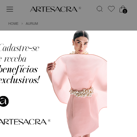
0
HOME
AURUM