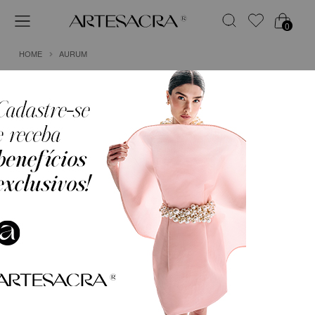
0
HOME
AURUM