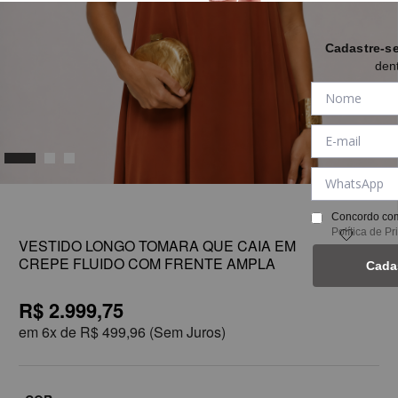
Cadastre-s
den
1
Concordo com
Política de P
VESTIDO LONGO TOMARA QUE CAIA EM
CREPE FLUIDO COM FRENTE AMPLA
Cada
R$ 2.999,75
em
6x de
R$ 499,96
(Sem Juros)