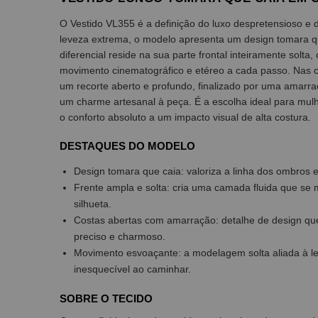
O Vestido VL355 é a definição do luxo despretensioso e 
leveza extrema, o modelo apresenta um design tomara qu
diferencial reside na sua parte frontal inteiramente sol
movimento cinematográfico e etéreo a cada passo. Nas c
um recorte aberto e profundo, finalizado por uma amarra
um charme artesanal à peça. É a escolha ideal para mul
o conforto absoluto a um impacto visual de alta costura.
DESTAQUES DO MODELO
Design tomara que caia: valoriza a linha dos ombros e
Frente ampla e solta: cria uma camada fluida que s
silhueta.
Costas abertas com amarração: detalhe de design que
preciso e charmoso.
Movimento esvoaçante: a modelagem solta aliada à le
inesquecível ao caminhar.
SOBRE O TECIDO