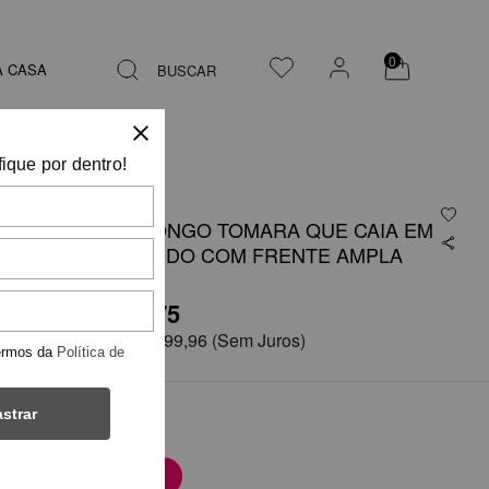
0
A CASA
BUSCAR
fique por dentro!
VESTIDO LONGO TOMARA QUE CAIA EM
CREPE FLUIDO COM FRENTE AMPLA
R$ 2.999,75
em
6x de
R$ 499,96
(Sem Juros)
ermos da
Política de
strar
COR