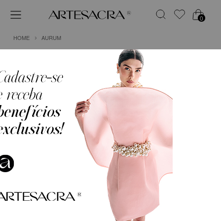
0
HOME
AURUM