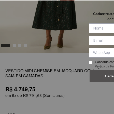
Cadastre-s
den
1
Concordo com
Política de P
VESTIDO MIDI CHEMISE EM JACQUARD COM
SAIA EM CAMADAS
Cada
R$ 4.749,75
em
6x de
R$ 791,63
(Sem Juros)