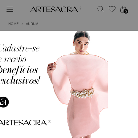
0
HOME
AURUM