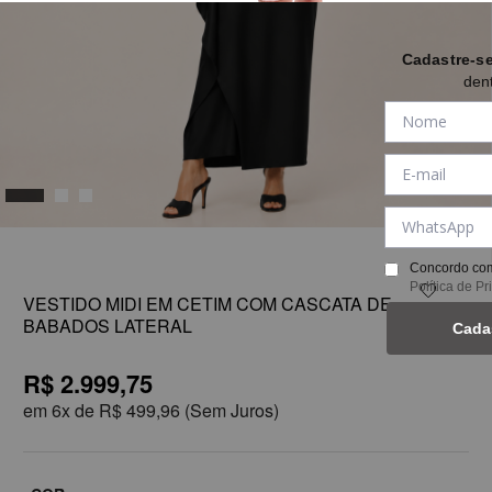
Cadastre-s
den
1
Concordo com
Política de P
VESTIDO MIDI EM CETIM COM CASCATA DE
BABADOS LATERAL
Cada
R$ 2.999,75
em
6x de
R$ 499,96
(Sem Juros)