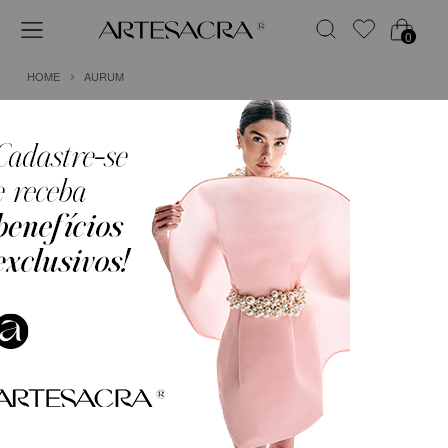
0
HOME
AURUM