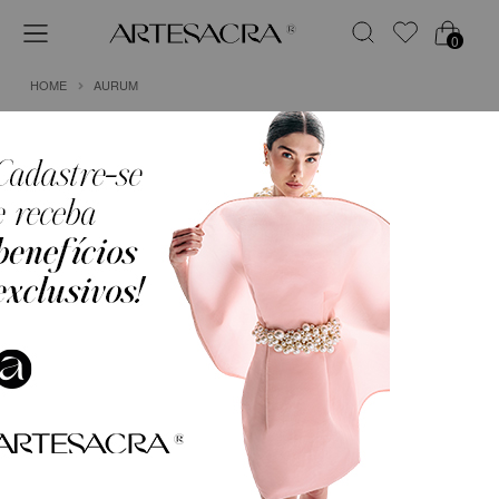
0
HOME
AURUM