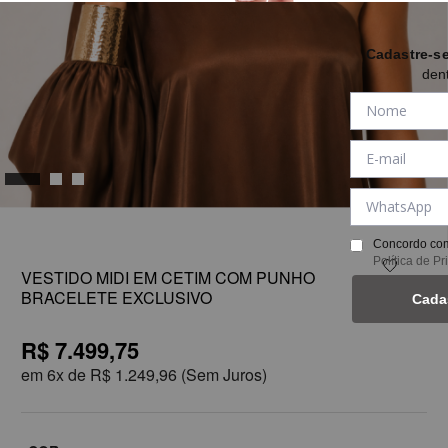
Cadastre-s
den
1
Concordo com
Política de P
VESTIDO MIDI EM CETIM COM PUNHO
BRACELETE EXCLUSIVO
Cada
R$ 7.499,75
em
6x de
R$ 1.249,96
(Sem Juros)