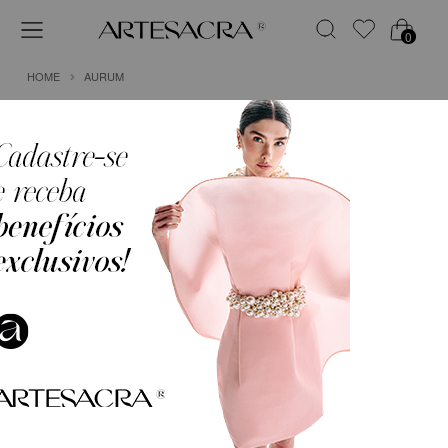
0
HOME
AURUM