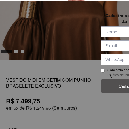
Cadastre-s
den
1
Concordo com
Política de P
VESTIDO MIDI EM CETIM COM PUNHO
BRACELETE EXCLUSIVO
Cada
R$ 7.499,75
em
6x de
R$ 1.249,96
(Sem Juros)