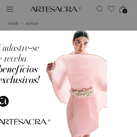
0
HOME
AURUM