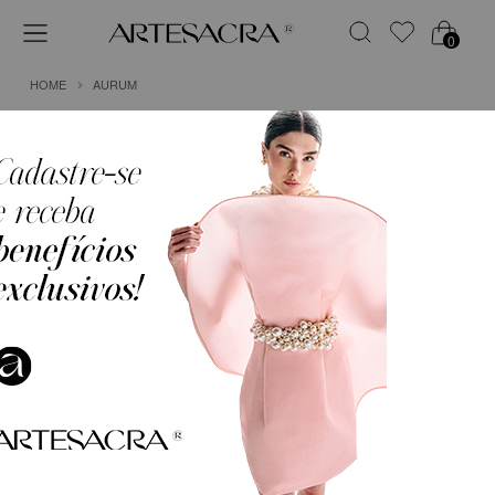
0
HOME
AURUM