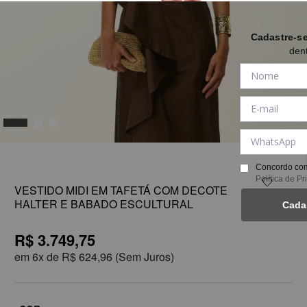
Cadastre-s
den
1
Concordo com
Política de P
VESTIDO MIDI EM TAFETÁ COM DECOTE
HALTER E BABADO ESCULTURAL
Cada
R$ 3.749,75
em
6x de
R$ 624,96
(Sem Juros)