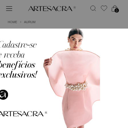
0
HOME
AURUM