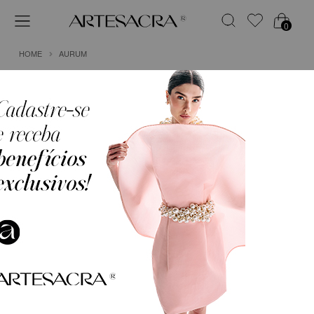
0
HOME
AURUM