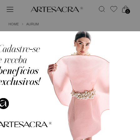
0
HOME
AURUM