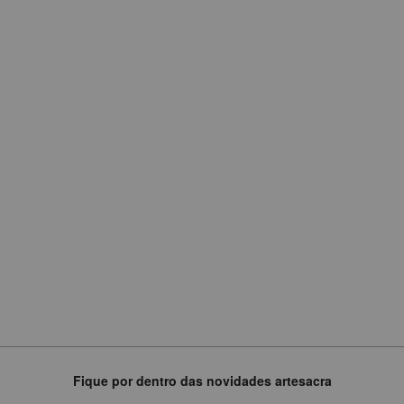
COM
BUSTO
ESCULTURAL
R$
3.749,75
ou
em
6
x
de
R$624,96
Fique por dentro das novidades artesacra