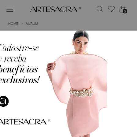
0
HOME
AURUM
1
VESTIDO MIDI EM TAFETÁ DE UM OMBRO SÓ
COM BABADOS
R$ 2.499,90
em
6x de
R$ 416,65
(Sem Juros)
COR