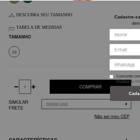
DESCUBRA SEU TAMANHO
Cadastre-s
den
TABELA DE MEDIDAS
TAMANHO
38
Concordo com
Política de P
COMPRAR
Cada
SIMULAR
FRETE
Não sei meu CEP
CARACTERÍSTICAS