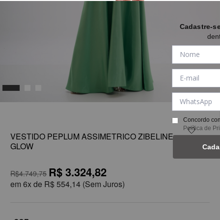
Cadastre-s
den
1
Concordo com
Política de P
VESTIDO PEPLUM ASSIMETRICO ZIBELINE
GLOW
Cada
R$ 3.324,82
R$4.749,75
em
6x de
R$ 554,14
(Sem Juros)