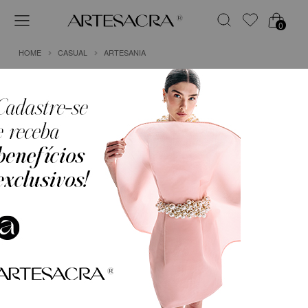
0
HOME
CASUAL
ARTESANIA