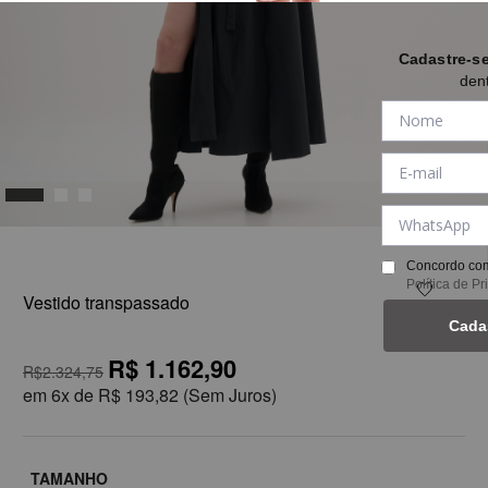
Cadastre-s
den
1
Concordo com
Política de P
Vestido transpassado
Cada
R$ 1.162,90
R$2.324,75
em
6x de
R$ 193,82
(Sem Juros)
TAMANHO