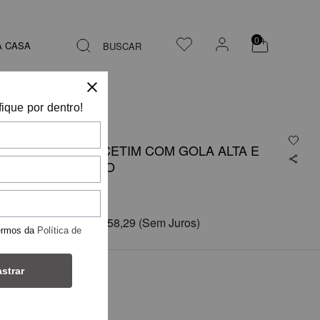
0
A CASA
BUSCAR
fique por dentro!
BLUSA EM CETIM COM GOLA ALTA E
AMARRAÇÃO
R$ 949,75
em
6x de
R$ 158,29
(Sem Juros)
ermos da
Política de
strar
COR