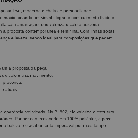
posta leve, moderna e cheia de personalidade.
ue macio, criando um visual elegante com caimento fluido e
alta com amarração, que valoriza o colo e adiciona
 a proposta contemporânea e feminina. Com linhas soltas
resença e leveza, sendo ideal para composições que pedem
levam a proposta da peça.
za o colo e traz movimento.
m presença.
 e atuais.
 e aparência sofisticada. Na BL802, ele valoriza a estrutura
porâneo. Por ser confeccionada em 100% poliéster, a peça
er a beleza e o acabamento impecável por mais tempo.