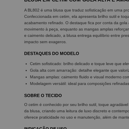
A BL802 é uma blusa que traduz sofisticação em uma pro
Confeccionada em cetim, ela apresenta brilho sutil e toq
acabamento refinado. O destaque fica por conta da gola 
movimento à peça, enquanto as mangas amplas reforçam
e caimento delicado, a blusa entrega equilíbrio entre p
impacto sem exageros.
DESTAQUES DO MODELO
Cetim sofisticado: brilho delicado e toque leve que e
Gola alta com amarração: detalhe elegante que valori
Mangas amplas: caimento fluido e visual moderno co
Modelagem versátil: ideal para composições refinadas
SOBRE O TECIDO
O cetim é conhecido por seu brilho sutil, toque agradável
da blusa, criando uma leitura de luxo discreto e contem
oferece praticidade no uso e manutenção, além de mant
INDICAÇÃO DE USO