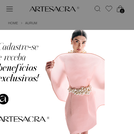
0
HOME
AURUM