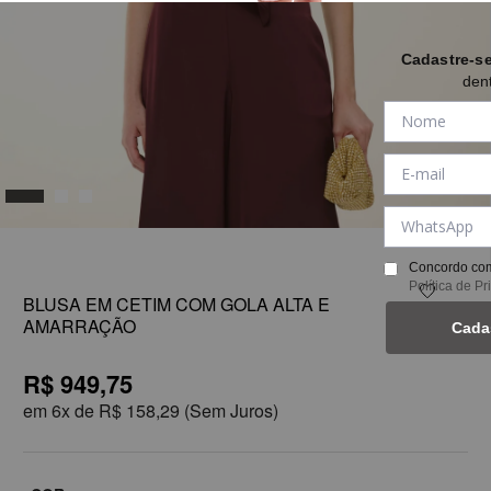
Cadastre-s
den
1
Concordo com
Política de P
BLUSA EM CETIM COM GOLA ALTA E
AMARRAÇÃO
Cada
R$ 949,75
em
6x de
R$ 158,29
(Sem Juros)