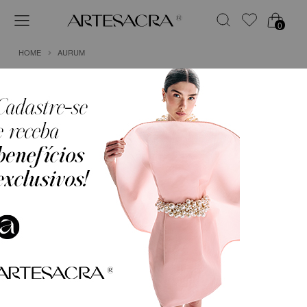
0
HOME
AURUM