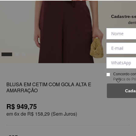
Cadastre-s
den
1
Concordo com
Política de P
BLUSA EM CETIM COM GOLA ALTA E
AMARRAÇÃO
Cada
R$ 949,75
em
6x de
R$ 158,29
(Sem Juros)