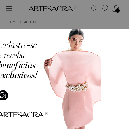
0
HOME
AURUM