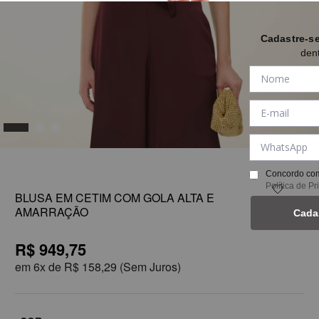
Cadastre-s
den
1
Concordo com
Política de P
BLUSA EM CETIM COM GOLA ALTA E
AMARRAÇÃO
Cada
R$ 949,75
em
6x de
R$ 158,29
(Sem Juros)