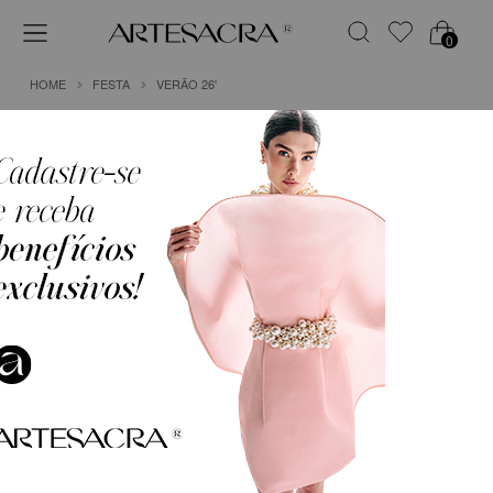
0
HOME
FESTA
VERÃO 26'