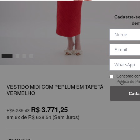
Cadastre-s
den
1
Concordo com
Política de P
VESTIDO MIDI COM PEPLUM EM TAFETÁ
VERMELHO
Cada
R$ 3.771,25
R$6.285,43
em
6x de
R$ 628,54
(Sem Juros)