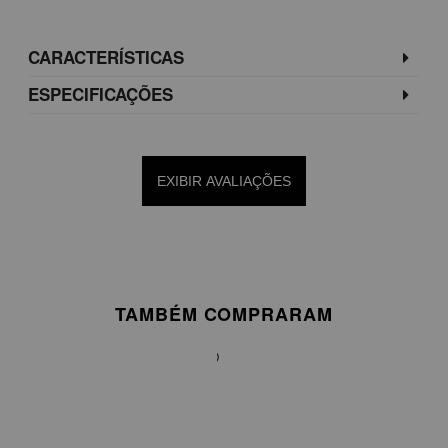
CARACTERÍSTICAS
ESPECIFICAÇÕES
EXIBIR AVALIAÇÕES
TAMBÉM COMPRARAM
Saia
mídi
de
cetim