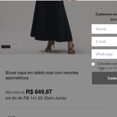
Cadastre-s
den
1
Concordo com
Política de P
Blusa capa em tafetá rosé com recortes
assimétricos
Cada
R$ 849,87
R$1.699,75
em
6x de
R$ 141,65
(Sem Juros)