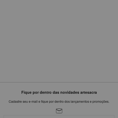
R$
999,75
ou
em
6
x
de
R$166,63
Fique por dentro das novidades artesacra
Cadastre seu e-mail e fique por dentro dos lançamentos e promoções.