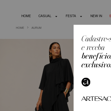
HOME
CASUAL
FESTA
NEW IN
HOME
AURUM