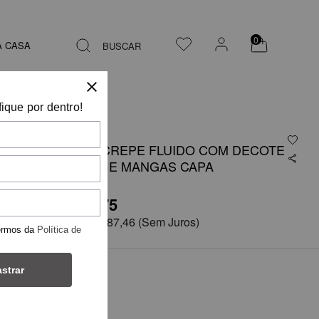
0
A CASA
BUSCAR
fique por dentro!
BLUSA EM CREPE FLUIDO COM DECOTE
DRAPEADO E MANGAS CAPA
R$ 1.124,75
em
6x de
R$ 187,46
(Sem Juros)
ermos da
Política de
strar
COR