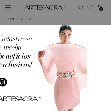
0
HOME
AURUM