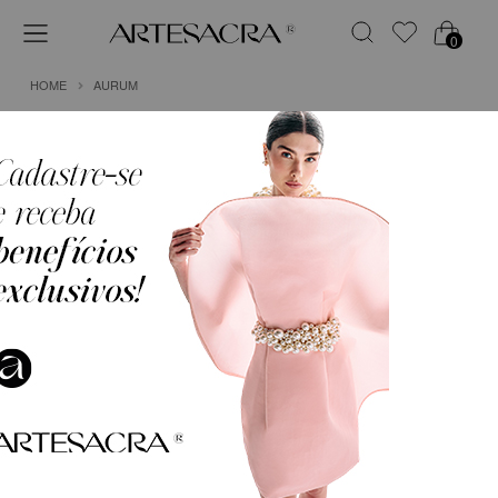
0
HOME
AURUM