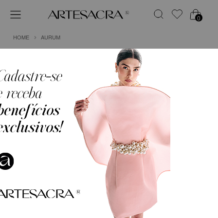
0
HOME
AURUM