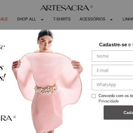
SALE
SHOP ALL
T-SHIRTS
ACESSÓRIOS
LINH
Cadastre-se
e 
Concordo com os t
Privacidade
Cada