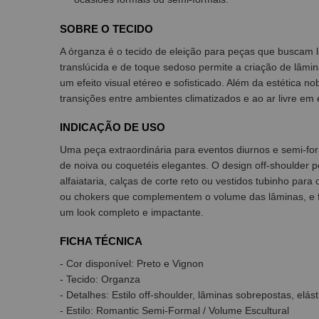
SOBRE O TECIDO
A órganza é o tecido de eleição para peças que buscam 
translúcida e de toque sedoso permite a criação de lâmi
um efeito visual etéreo e sofisticado. Além da estética no
transições entre ambientes climatizados e ao ar livre em 
INDICAÇÃO DE USO
Uma peça extraordinária para eventos diurnos e semi-fo
de noiva ou coquetéis elegantes. O design off-shoulder 
alfaiataria, calças de corte reto ou vestidos tubinho para
ou chokers que complementem o volume das lâminas, e fina
um look completo e impactante.
FICHA TÉCNICA
- Cor disponível: Preto e Vignon
- Tecido: Organza
- Detalhes: Estilo off-shoulder, lâminas sobrepostas, elást
- Estilo: Romantic Semi-Formal / Volume Escultural