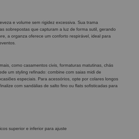
leveza e volume sem rigidez excessiva. Sua trama
nas sobrepostas que capturam a luz de forma sutil, gerando
bre, a organza oferece um conforto respirável, ideal para
eventos.
rmais, como casamentos civis, formaturas matutinas, chás
pede um styling refinado: combine com saias midi de
 ocasiões especiais. Para acessórios, opte por colares longos
lize com sandálias de salto fino ou flats sofisticadas para
icos superior e inferior para ajuste