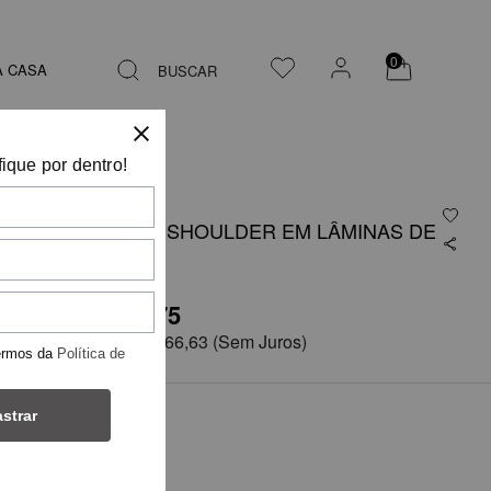
0
A CASA
BUSCAR
fique por dentro!
BLUSA OFF-SHOULDER EM LÂMINAS DE
ORGANZA
R$ 3.399,75
em
6x de
R$ 566,63
(Sem Juros)
ermos da
Política de
strar
COR