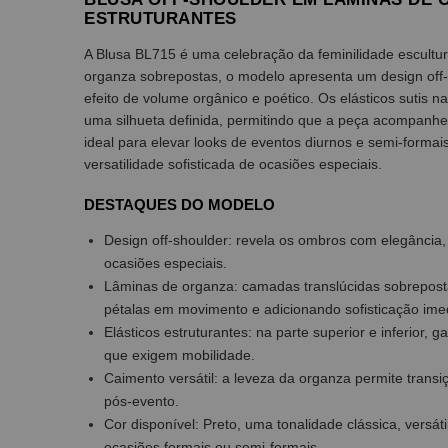
ESTRUTURANTES
A Blusa BL715 é uma celebração da feminilidade escultur
organza sobrepostas, o modelo apresenta um design off
efeito de volume orgânico e poético. Os elásticos sutis na
uma silhueta definida, permitindo que a peça acompanhe
ideal para elevar looks de eventos diurnos e semi-formai
versatilidade sofisticada de ocasiões especiais.
DESTAQUES DO MODELO
Design off-shoulder: revela os ombros com elegância,
ocasiões especiais.
Lâminas de organza: camadas translúcidas sobrepost
pétalas em movimento e adicionando sofisticação imed
Elásticos estruturantes: na parte superior e inferior, 
que exigem mobilidade.
Caimento versátil: a leveza da organza permite trans
pós-evento.
Cor disponível: Preto, uma tonalidade clássica, versá
ocasiões formais ou semi-formais.