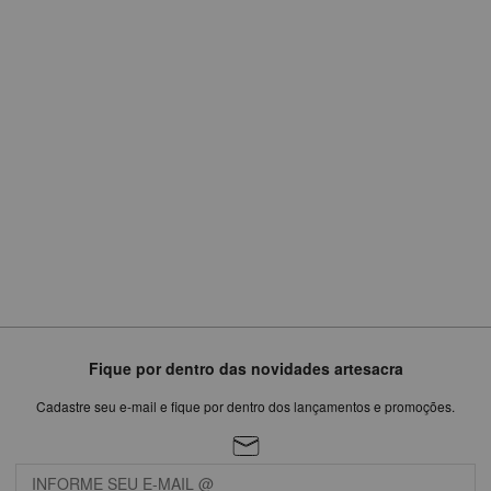
R$
1.499,75
ou
em
6
x
de
R$249,96
Fique por dentro das novidades artesacra
Cadastre seu e-mail e fique por dentro dos lançamentos e promoções.