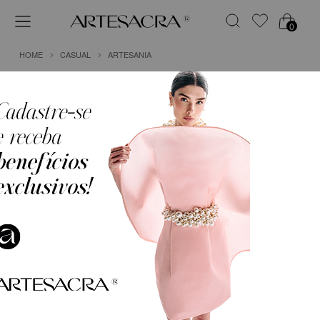
0
HOME
CASUAL
ARTESANIA