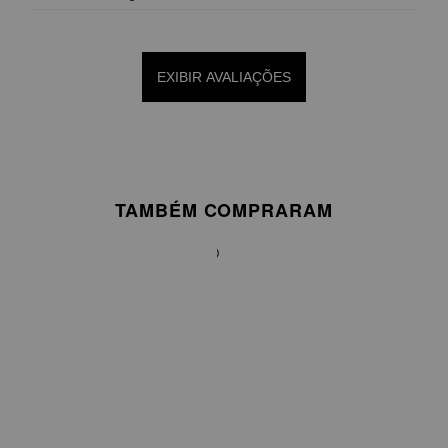
EXIBIR AVALIAÇÕES
TAMBÉM COMPRARAM
CALÇA
EM
CREPE
COM
CINTURA
ALTA
E
SILHUETA
BALLOON