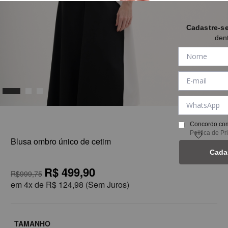
Cadastre-s
den
1
Concordo com
Política de P
Blusa ombro único de cetim
Cada
R$ 499,90
R$999,75
em
4x de
R$ 124,98
(Sem Juros)
TAMANHO