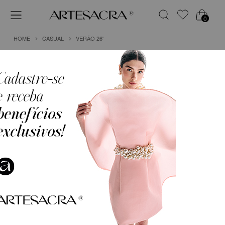
0
HOME
CASUAL
VERÃO 26'