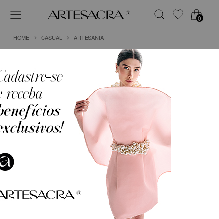
0
HOME
CASUAL
ARTESANIA