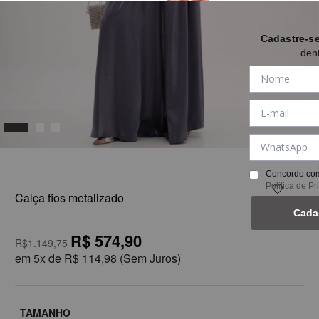
Cadastre-s
den
1
Concordo com
Política de P
Calça fios metalizado
Cada
R$ 574,90
R$1.149,75
em
5x de
R$ 114,98
(Sem Juros)
TAMANHO