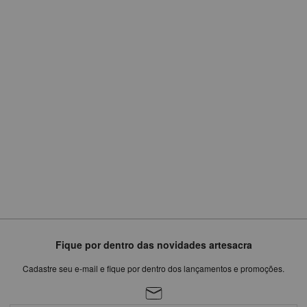
R$
612,90
ou
em
6
x
de
R$102,15
Fique por dentro das novidades artesacra
Cadastre seu e-mail e fique por dentro dos lançamentos e promoções.